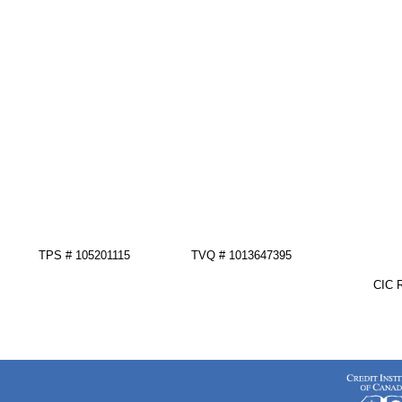
TPS # 105201115
TVQ # 1013647395
CIC 