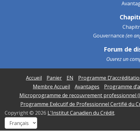
Avanta
Chapit
Chapit
Gouvernance
(en an
Forum de di
Ouvrez un
comp
Accueil
Panier
EN
Programme D’accréditation
Membre Accueil
Avantages
Programme d’ad
Microprogramme de recouvrement professionnel 
Programme Exécutif de Professionnel Certifié du Cr
Copyright ©
2026
L'Institut Canadien du Crédit
.