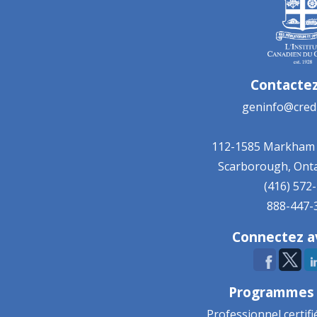
Contacte
geninfo@cred
112-1585 Markham
Scarborough, Ont
(416) 572
888-447-
Connectez a
Programmes 
Professionnel certifi