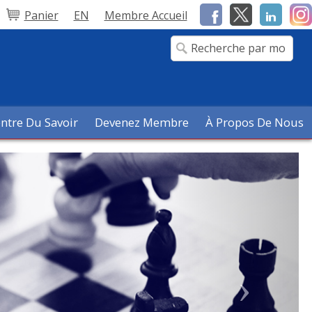
Panier
EN
Membre Accueil
ntre Du Savoir
Devenez Membre
À Propos De Nous