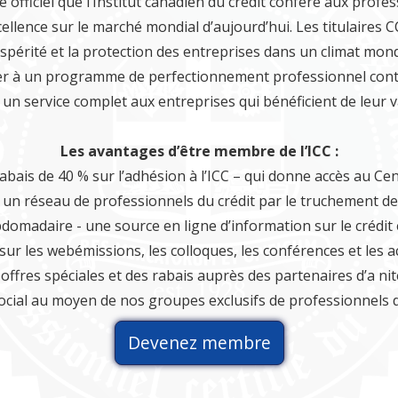
tre officiel que l’Institut canadien du crédit confère aux profe
ence sur le marché mondial d’aujourd’hui. Les titulaires C
ospérité et la protection des entreprises dans un climat mon
er à un programme de perfectionnement professionnel continu
nt un service complet aux entreprises qui bénéficient de leur
Les avantages d’être membre de l’ICC :
abais de 40 % sur l’adhésion à l’ICC – qui donne accès au Ce
à un réseau de professionnels du crédit par le truchement d
domadaire - une source en ligne d’information sur le crédit 
sur les webémissions, les colloques, les conférences et les a
offres spéciales et des rabais auprès des partenaires d’a nité
ocial au moyen de nos groupes exclusifs de professionnels du
Devenez membre