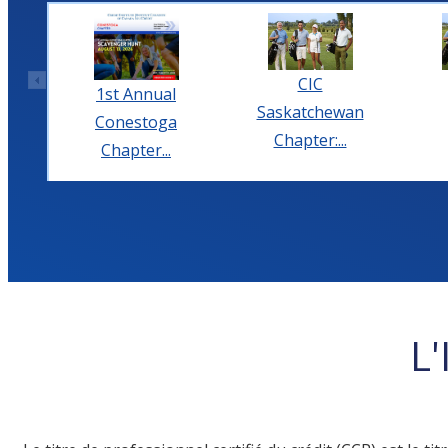
CIC
1st Annual
Saskatchewan
Conestoga
Chapter:...
Chapter...
L'