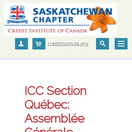
creditinstitute.org
Create Account
Cart
ICC Section
Québec:
Assemblée