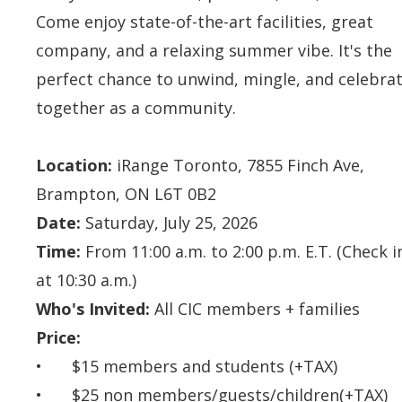
Come enjoy state-of-the-art facilities, great
company, and a relaxing summer vibe. It's the
perfect chance to
unwind, mingle, and celebra
together as a community.
Location:
iRange Toronto, 7855 Finch Ave,
Brampton, ON L6T 0B2
Date:
Saturday
, July 25, 2026
Time:
From 11:00 a.m. to 2:00 p.m. E.T. (Check in
at 10:30 a.m.)
Who's Invited:
All CIC members + families
Price:
•
$15 members and students (+TAX)
•
$25 non members/guests/children
(+TAX)