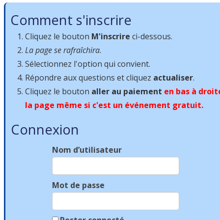
Quarter page Conference Program Ad
Comment s'inscrire
Cliquez le bouton
M'inscrire
ci-dessous.
09/06/2026
La page se rafraîchira.
Sélectionnez l'option qui convient.
Répondre aux questions et cliquez
actualiser
.
Cliquez le bouton
aller au paiement
en bas à droit
la page même si c'est un événement gratuit.
Connexion
Nom d’utilisateur
Mot de passe
Rester connecté