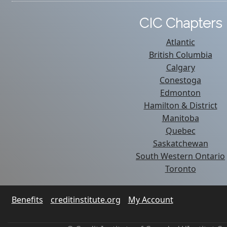
CIC Chapters
Atlantic
British Columbia
Calgary
Conestoga
Edmonton
Hamilton & District
Manitoba
Quebec
Saskatchewan
South Western Ontario
Toronto
Benefits
creditinstitute.org
My Account