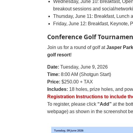
Wednesday, June 10: Breakfast,
Open
breakout sessions and social/network
Thursday, June 11: Breakfast, Lunch
Friday, June 12: Breakfast, Keynote,
Conference Golf Tournamen
Join us for a round of golf at
Jasper Par
golf resort
!
Date:
Tuesday, June 9, 2026
Time:
8:00 AM (Shotgun Start)
Price:
$250.00 + TAX
Includes:
18 holes, prize holes, and pow
Registration Instructions to include t
To register, please click
“Add”
at the bo
webpage) as shown in the screenshot b